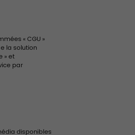
nommées « CGU »
e la solution
 » et
vice par
 média disponibles