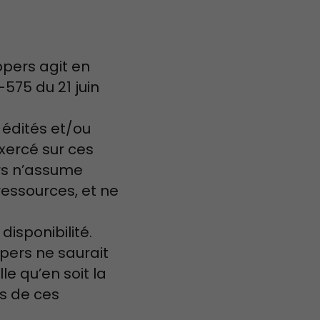
ppers agit en
-575 du 21 juin
 édités et/ou
xercé sur ces
ers n’assume
ressources, et ne
disponibilité.
pers ne saurait
e qu’en soit la
ns de ces