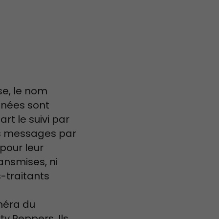
se, le nom
onnées sont
t le suivi par
des messages par
 pour leur
ansmises, ni
-traitants
améra du
y Peppers. Ils