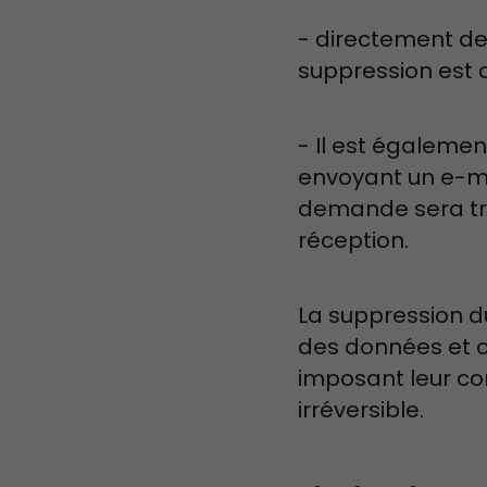
- directement dep
suppression est 
- Il est égaleme
envoyant un e-ma
demande sera tr
réception.
La suppression du
des données et c
imposant leur con
irréversible.