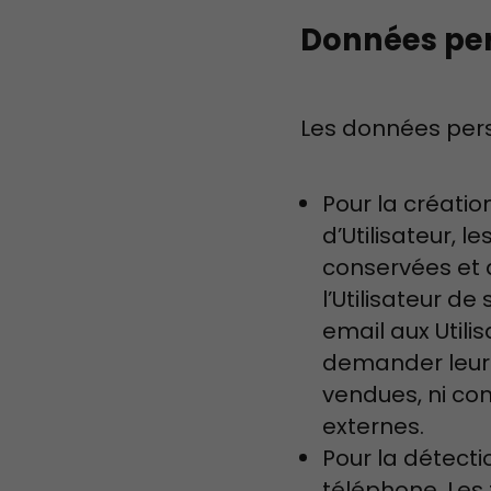
Données per
Les données pers
Pour la créatio
d’Utilisateur, l
conservées et a
l’Utilisateur 
email aux Utili
demander leur a
vendues, ni co
externes.
Pour la détecti
téléphone. Les 