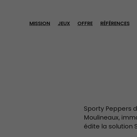
Panneau de gestion des cookies
MISSION
JEUX
OFFRE
RÉFÉRENCES
Sporty Peppers do
Moulineaux, imma
édite la solution