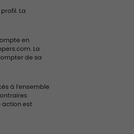
rofil. La
 compte en
ppers.com. La
compter de sa
ccès à l’ensemble
ontraires
 action est