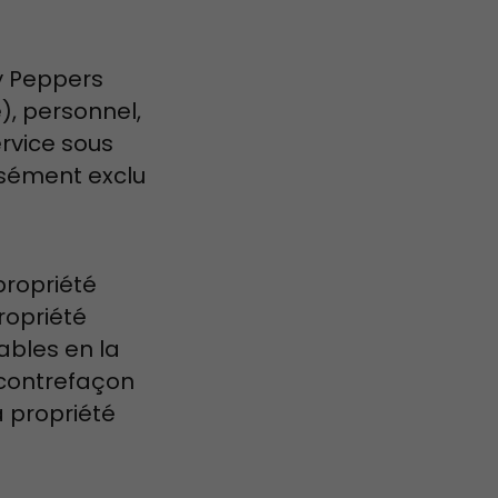
ty Peppers
e), personnel,
ervice sous
ssément exclu
propriété
propriété
ables en la
 contrefaçon
a propriété