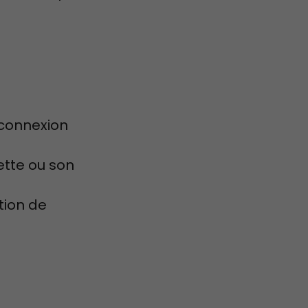
e connexion
ette ou son
tion de