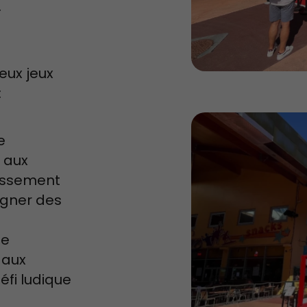
.
eux jeux
 :
e
e aux
assement
agner des
de
 aux
éfi ludique