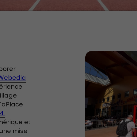
aborer
Webedia
périence
illage
eTaPlace
4.
mérique et
 une mise