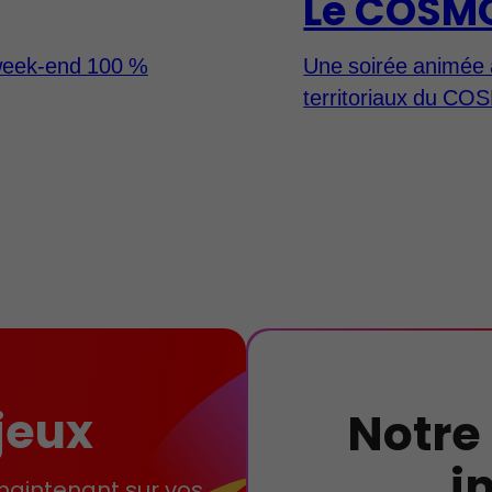
Le COSM
week-end 100 %
Une soirée animée 
territoriaux du COS
jeux
Notre
i
maintenant sur vos