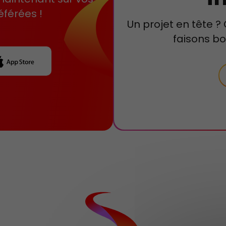
éférées !
Un projet en tête 
faisons b