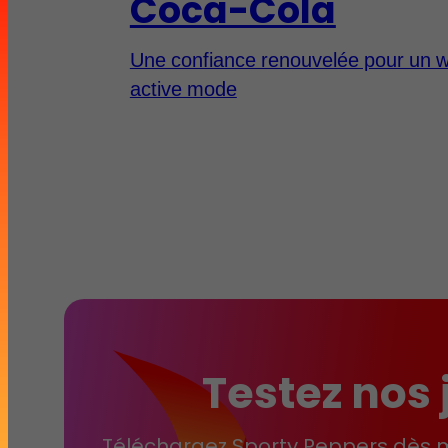
Coca-Cola
Une confiance renouvelée pour un 
active mode
Testez nos 
Téléchargez Sporty Peppers dès 