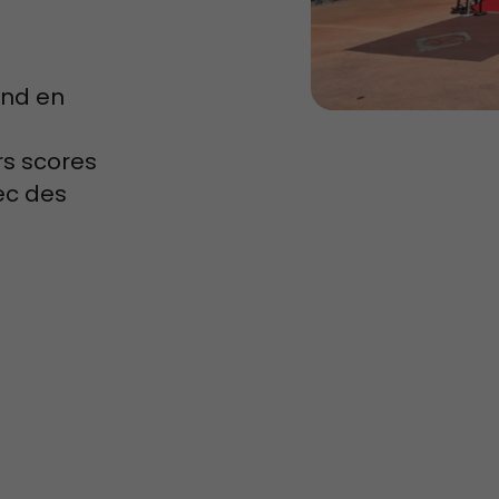
and en
rs scores
ec des